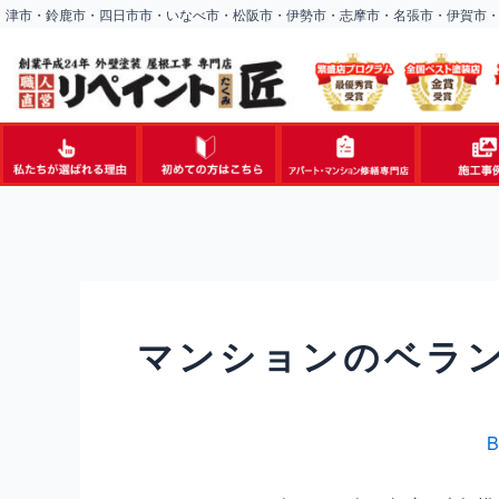
内
津市・鈴鹿市・四日市市・いなべ市・松阪市・伊勢市・志摩市・名張市・伊賀市
容
を
ス
キ
ッ
プ
マンションのベラ
B