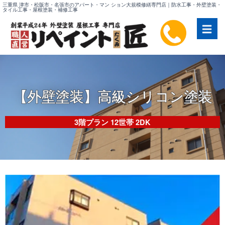
内
三重県 津市・松阪市・名張市のアパート・マン ション大規模修繕専門店｜防水工事・外壁塗装・
タイル工事・屋根塗装・補修工事
容
を
ス
キ
ッ
プ
【外壁塗装】高級シリコン塗装
3階プラン 12世帯 2DK