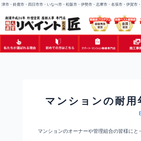
内
津市・鈴鹿市・四日市市・いなべ市・松阪市・伊勢市・志摩市・名張市・伊賀市
容
を
ス
キ
ッ
プ
マンションの耐用
マンションのオーナーや管理組合の皆様にと