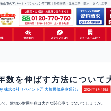
・亀山市のアパート・マンション専門店｜外壁塗装・屋根工事・防水・タイル工事
年数を伸ばす方法について
By
株式会社リペイント匠 大規模修繕事業部
/
2024年9月16日
って、建物の耐用年数は大きな関心事ではないでしょうか。