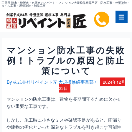
内
三重県 津市・松阪市・名張市のアパート・マン ション大規模修繕専門店｜防水工事・外壁塗装・
タイル工事・屋根塗装・補修工事
容
を
ス
キ
ッ
プ
マンション防水工事の失敗
例！トラブルの原因と防止
策について
By
株式会社リペイント匠 大規模修繕事業部
/
2024年12月
23日
マンションの防水工事は、建物を長期間守るために欠かせ
ない重要な工事です。
しかし、施工時に小さなミスや確認不足があると、雨漏り
や建物の劣化といった深刻なトラブルを引き起こす可能性