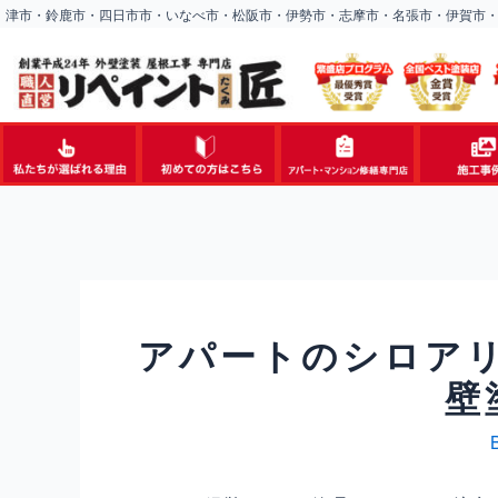
内
津市・鈴鹿市・四日市市・いなべ市・松阪市・伊勢市・志摩市・名張市・伊賀市
容
を
ス
キ
ッ
プ
アパートのシロア
壁