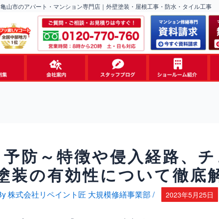
・亀山市のアパート・マンション専門店｜外壁塗装・屋根工事・防水・タイル工事
リ予防～特徴や侵入経路、チ
塗装の有効性について徹底
By
株式会社リペイント匠 大規模修繕事業部
/
2023年5月25日