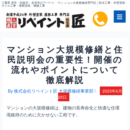
内
三重県 津市・松阪市・名張市のアパート・マン ション大規模修繕専門店｜防水工事・外壁塗装・
タイル工事・屋根塗装・補修工事
容
を
ス
キ
ッ
プ
マンション大規模修繕と住
民説明会の重要性！開催の
流れやポイントについて
徹底解説
By
株式会社リペイント匠 大規模修繕事業部
/
2023年6月
28日
マンションの大規模修繕は、建物の長寿命化と快適な住環
境維持のために欠かせない工程です。