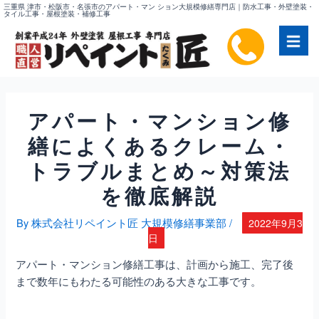
内
三重県 津市・松阪市・名張市のアパート・マン ション大規模修繕専門店｜防水工事・外壁塗装・
タイル工事・屋根塗装・補修工事
容
を
ス
キ
ッ
プ
アパート・マンション修
繕
によくあるクレーム・
トラブルまとめ～対策法
を徹底解説
By
株式会社リペイント匠 大規模修繕事業部
/
2022年9月3
日
アパート・マンション修繕
工事は、計画から施工、完了後
まで数年にもわたる可能性のある大きな工事です。