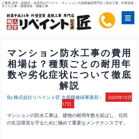
内
三重県 津市・松阪市・名張市のアパート・マン ション大規模修繕専門店｜防水工事・外壁塗装・
タイル工事・屋根塗装・補修工事
容
を
ス
キ
ッ
プ
マンション防水工事の費用
相場は？種類ごとの耐用年
数や劣化症状について徹底
解説
By
株式会社リペイント匠 大規模修繕事業部
/
2023年10月
17日
マンションの防水工事は、建物の耐用年数を延ばし、住民
の生活環境を守るために極めて重要なメンテナンスです。