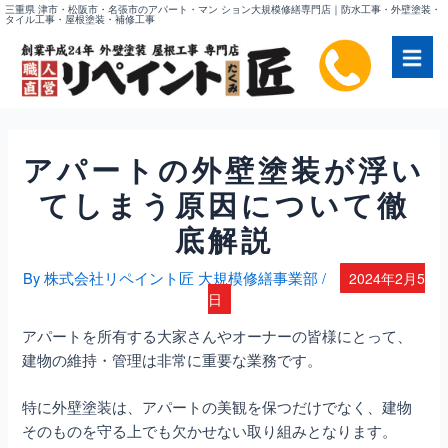
内
三重県 津市・松阪市・名張市のアパート・マン ション大規模修繕専門店｜防水工事・外壁塗装・
タイル工事・屋根塗装・補修工事
容
を
ス
キ
ッ
プ
アパートの外壁塗装が浮い
てしまう原因について徹
底解説
By
株式会社リペイント匠 大規模修繕事業部
/
2024年2月5
日
アパートを所有する大家さんやオーナーの皆様にとって、
建物の維持・管理は非常に重要な業務です。
特に外壁塗装は、アパートの美観を保つだけでなく、建物
そのものを守る上でも欠かせない取り組みとなります。