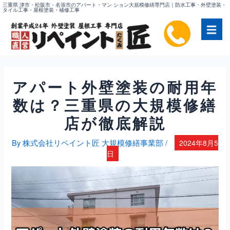
内
三重県 津市・松阪市・名張市のアパート・マン ション大規模修繕専門店｜防水工事・外壁塗装・
タイル工事・屋根塗装・補修工事
容
を
ス
キ
ッ
プ
アパート外壁塗装の耐用年
数は？三重県の大規模修繕
店が徹底解説
By
株式会社リペイント匠 大規模修繕事業部
/
2024年8月5
日