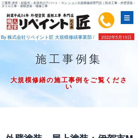
内
三重県 津市・松阪市・名張市のアパート・マン ション大規模修繕専門店｜防水工事・外壁塗装・
タイル工事・屋根塗装・補修工事
容
を
ス
キ
By
株式会社リペイント匠 大規模修繕事業部
/
2022年5月10日
ッ
プ
施工事例集
大規模修繕の施工事例をご覧くださ
い