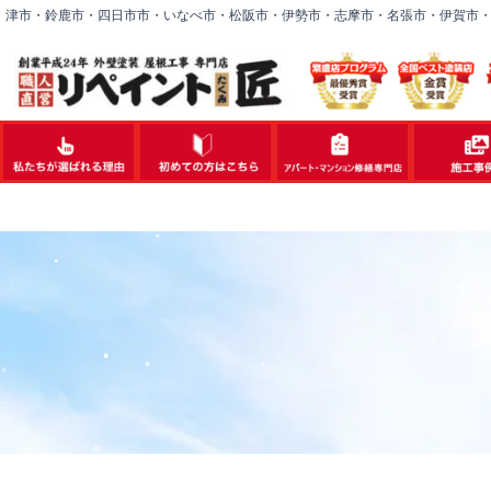
内
津市・鈴鹿市・四日市市・いなべ市・松阪市・伊勢市・志摩市・名張市・伊賀市
容
を
ス
キ
ッ
プ