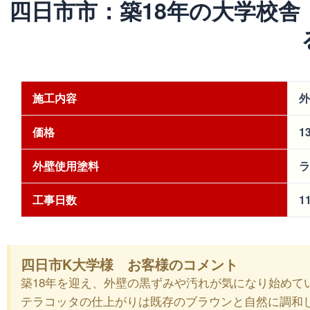
四日市市：築18年の大学校
施工内容
外
価格
1
外壁使用塗料
ラ
工事日数
1
四日市K大学様 お客様のコメント
築18年を迎え、外壁の黒ずみや汚れが気になり始めて
テラコッタの仕上がりは既存のブラウンと自然に調和