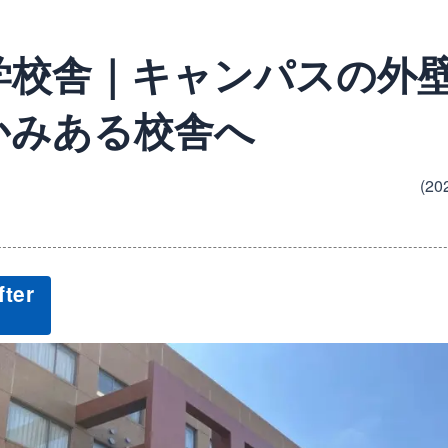
学校舎｜キャンパスの外
かみある校舎へ
(20
ter