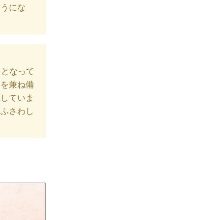
ようにな
題となって
象を兼ね備
底していま
てふさわし