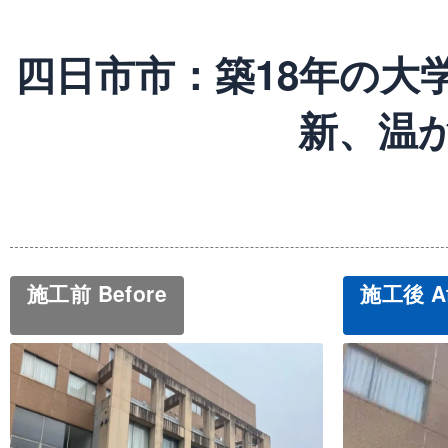
四日市市：築18年の大
新、温
施工前 Before
施工後 Af