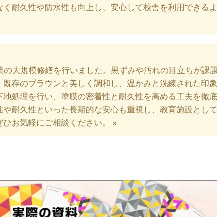
なく耐久性や防水性も向上し、安心して校舎を利用できる
装の大規模修繕を行いました。黒ずみや汚れの目立ちが課
、既存のブラウンと美しく調和し、温かみと洗練された印
下地処理を行い、塗膜の密着性と耐久性を高める工夫を徹
性や耐久性といった長期的な安心も重視し、教育施設とし
×
ぜひお気軽にご相談ください。