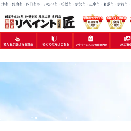
内
津市・鈴鹿市・四日市市・いなべ市・松阪市・伊勢市・志摩市・名張市・伊賀市
容
を
ス
キ
ッ
プ