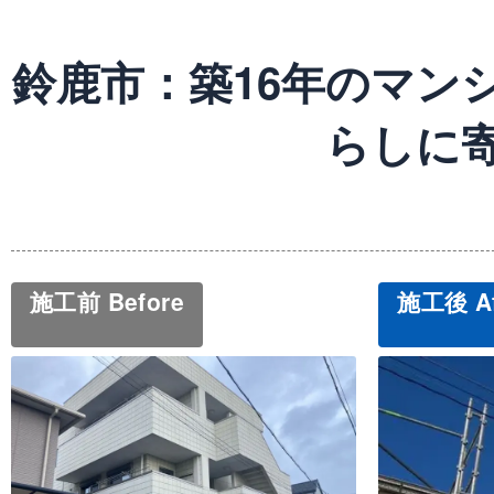
鈴鹿市：築16年のマン
らしに
施工前 Before
施工後 Af