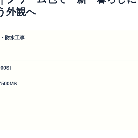
う外観へ
・防水工事
0SI
500MS