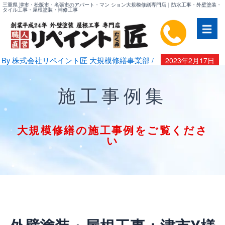
内
三重県 津市・松阪市・名張市のアパート・マン ション大規模修繕専門店｜防水工事・外壁塗装・
タイル工事・屋根塗装・補修工事
容
を
ス
キ
By
株式会社リペイント匠 大規模修繕事業部
/
2023年2月17日
ッ
プ
施工事例集
大規模修繕の施工事例をご覧くださ
い