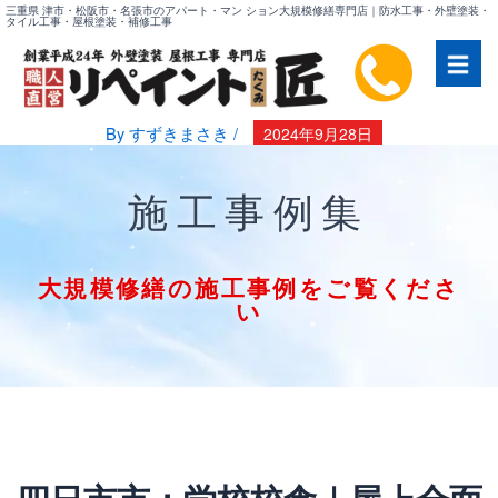
内
三重県 津市・松阪市・名張市のアパート・マン ション大規模修繕専門店｜防水工事・外壁塗装・
タイル工事・屋根塗装・補修工事
容
を
ス
キ
By
すずきまさき
/
2024年9月28日
ッ
プ
施工事例集
大規模修繕の施工事例をご覧くださ
い