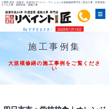
内
三重県 津市・松阪市・名張市のアパート・マン ション大規模修繕専門店｜防水工事・外壁塗装・
タイル工事・屋根塗装・補修工事
容
を
ス
キ
By
すずきまさき
/
2025年1月13日
ッ
プ
施工事例集
大規模修繕の施工事例をご覧くださ
い