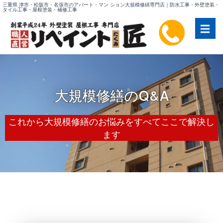
内
三重県 津市・松阪市・名張市のアパート・マン ション大規模修繕専門店｜防水工事・外壁塗装・
タイル工事・屋根塗装・補修工事
容
を
ス
キ
ッ
プ
大規模修繕のQ&A
これから大規模修繕のお悩みをすべてここで解決し
ます