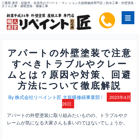
内
三重県 津市・松阪市・名張市のアパート・マン ション大規模修繕専門店｜防水工事・外壁塗装・
タイル工事・屋根塗装・補修工事
容
を
ス
キ
ッ
プ
アパートの外壁塗装で注意
すべきトラブルやクレー
ムとは？原因や対策、回避
方法について徹底解説
By
株式会社リペイント匠 大規模修繕事業部
/
2023年4月
26日
アパートの外壁塗装に取り組みたいものの、トラブルやク
レームが気になる大家さんも多いのではないでしょうか。