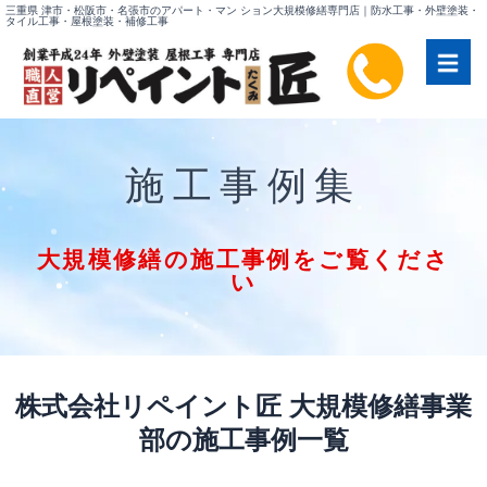
内
三重県 津市・松阪市・名張市のアパート・マン ション大規模修繕専門店｜防水工事・外壁塗装・
タイル工事・屋根塗装・補修工事
容
を
ス
キ
ッ
プ
施工事例集
大規模修繕の施工事例をご覧くださ
い
株式会社リペイント匠 大規模修繕事業
部の施工事例一覧