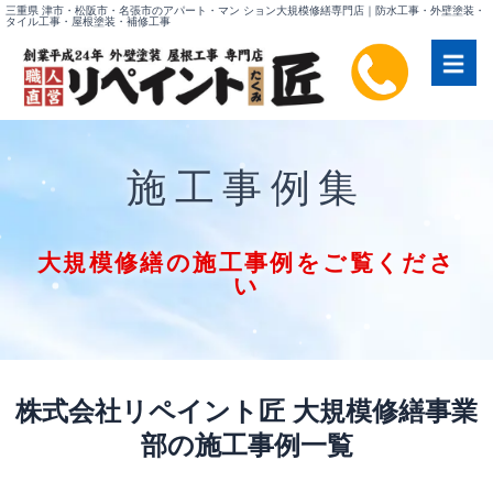
内
三重県 津市・松阪市・名張市のアパート・マン ション大規模修繕専門店｜防水工事・外壁塗装・
タイル工事・屋根塗装・補修工事
容
を
ス
キ
ッ
プ
施工事例集
大規模修繕の施工事例をご覧くださ
い
株式会社リペイント匠 大規模修繕事業
部の施工事例一覧